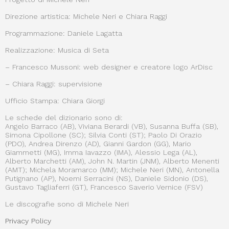
Direzione artistica: Michele Neri e Chiara Raggi
Programmazione: Daniele Lagatta
Realizzazione: Musica di Seta
– Francesco Mussoni: web designer e creatore logo ArDisc
– Chiara Raggi: supervisione
Ufficio Stampa: Chiara Giorgi
Le schede del dizionario sono di:
Angelo Barraco (AB), Viviana Berardi (VB), Susanna Buffa (SB),
Simona Cipollone (SC); Silvia Conti (ST); Paolo Di Orazio
(PDO), Andrea Direnzo (AD), Gianni Gardon (GG), Mario
Giammetti (MG), Imma Iavazzo (IMA), Alessio Lega (AL),
Alberto Marchetti (AM), John N. Martin (JNM), Alberto Menenti
(AMT); Michela Moramarco (MM); Michele Neri (MN), Antonella
Putignano (AP), Noemi Serracini (NS), Daniele Sidonio (DS),
Gustavo Tagliaferri (GT), Francesco Saverio Vernice (FSV)
Le discografie sono di Michele Neri
Privacy Policy