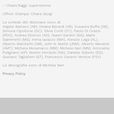
– Chiara Raggi: supervisione
Ufficio Stampa: Chiara Giorgi
Le schede del dizionario sono di:
Angelo Barraco (AB), Viviana Berardi (VB), Susanna Buffa (SB),
Simona Cipollone (SC); Silvia Conti (ST); Paolo Di Orazio
(PDO), Andrea Direnzo (AD), Gianni Gardon (GG), Mario
Giammetti (MG), Imma Iavazzo (IMA), Alessio Lega (AL),
Alberto Marchetti (AM), John N. Martin (JNM), Alberto Menenti
(AMT); Michela Moramarco (MM); Michele Neri (MN), Antonella
Putignano (AP), Noemi Serracini (NS), Daniele Sidonio (DS),
Gustavo Tagliaferri (GT), Francesco Saverio Vernice (FSV)
Le discografie sono di Michele Neri
Privacy Policy