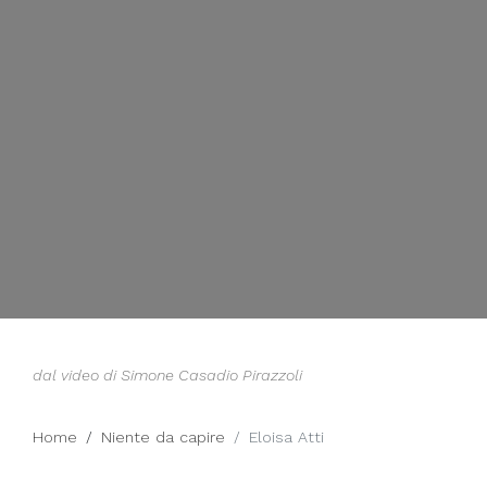
dal video di Simone Casadio Pirazzoli
Home
Niente da capire
Eloisa Atti