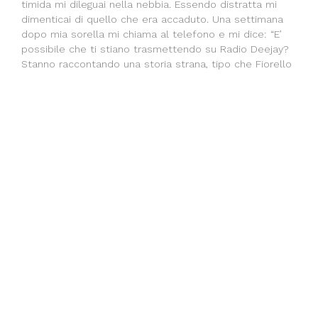
timida mi dileguai nella nebbia. Essendo distratta mi
dimenticai di quello che era accaduto. Una settimana
dopo mia sorella mi chiama al telefono e mi dice: “E’
possibile che ti stiano trasmettendo su Radio Deejay?
Stanno raccontando una storia strana, tipo che Fiorello
era in treno e gli hanno consegnato un disco…”.
Facebook
Twitter
LinkedIn
Con le mie lacrime (As Tears Go By) /
Heart Of Stone
Previous