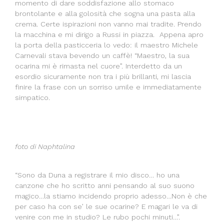
momento di dare soddisfazione allo stomaco
brontolante e alla golosità che sogna una pasta alla
crema. Certe ispirazioni non vanno mai tradite. Prendo
la macchina e mi dirigo a Russi in piazza. Appena apro
la porta della pasticceria lo vedo: il maestro Michele
Carnevali stava bevendo un caffè! “Maestro, la sua
ocarina mi è rimasta nel cuore”. Interdetto da un
esordio sicuramente non tra i più brillanti, mi lascia
finire la frase con un sorriso umile e immediatamente
simpatico.
foto di Naphtalina
“Sono da Duna a registrare il mio disco… ho una
canzone che ho scritto anni pensando al suo suono
magico…la stiamo incidendo proprio adesso…Non è che
per caso ha con se’ le sue ocarine? E magari le va di
venire con me in studio? Le rubo pochi minuti…”.