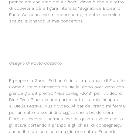
particolare che amo della
Ghost Edition
è che sul retro
di copertina c’è a figura intera la “Sognatrice Eloisa” di
Paola Cassano che mi rappresenta, mentre cammino
scalza, suonando la mia concertina.
disegno di Paola Cassano
E proprio la Ghost Edition è finita tra le mani di Fiorello!
Come? Stavo rientrando da Biella, dopo aver vinto con
grande gioia il premio “MusicaMag -2018” per il video di
Blue Eyes Blue, avendo partecipato – a mia insaputa –
al Biella Festival Music Video. Al bar del treno mi fermai
per un caffè e sentii di sfuggita che a bordo c’era
Fiorello: rincorsi il barman che da quanto avevo capito
gli stava portando il pranzo e gli chiesi di consegnargli
anche il mio disco, senza aggiungere altro. Essendo