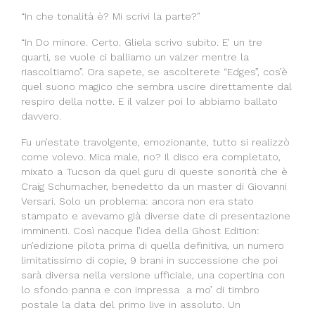
“In che tonalità è? Mi scrivi la parte?”
“In Do minore. Certo. Gliela scrivo subito. E’ un tre
quarti, se vuole ci balliamo un valzer mentre la
riascoltiamo”. Ora sapete, se ascolterete “Edges”, cos’è
quel suono magico che sembra uscire direttamente dal
respiro della notte. E il valzer poi lo abbiamo ballato
davvero.
Fu un’estate travolgente, emozionante, tutto si realizzò
come volevo. Mica male, no? Il disco era completato,
mixato a Tucson da quel guru di queste sonorità che è
Craig Schumacher, benedetto da un master di Giovanni
Versari. Solo un problema: ancora non era stato
stampato e avevamo già diverse date di presentazione
imminenti. Così nacque l’idea della Ghost Edition:
un’edizione pilota prima di quella definitiva, un numero
limitatissimo di copie, 9 brani in successione che poi
sarà diversa nella versione ufficiale, una copertina con
lo sfondo panna e con impressa a mo’ di timbro
postale la data del primo live in assoluto. Un