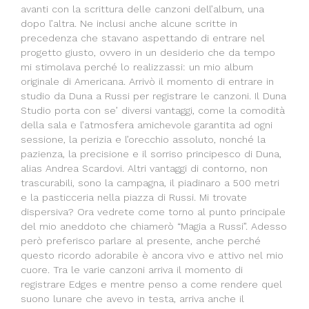
avanti con la scrittura delle canzoni dell’album, una
dopo l’altra. Ne inclusi anche alcune scritte in
precedenza che stavano aspettando di entrare nel
progetto giusto, ovvero in un desiderio che da tempo
mi stimolava perché lo realizzassi: un mio album
originale di Americana. Arrivò il momento di entrare in
studio da Duna a Russi per registrare le canzoni. Il Duna
Studio porta con se’ diversi vantaggi, come la comodità
della sala e l’atmosfera amichevole garantita ad ogni
sessione, la perizia e l’orecchio assoluto, nonché la
pazienza, la precisione e il sorriso principesco di Duna,
alias Andrea Scardovi. Altri vantaggi di contorno, non
trascurabili, sono la campagna, il piadinaro a 500 metri
e la pasticceria nella piazza di Russi. Mi trovate
dispersiva? Ora vedrete come torno al punto principale
del mio aneddoto che chiamerò “Magia a Russi”. Adesso
però preferisco parlare al presente, anche perché
questo ricordo adorabile è ancora vivo e attivo nel mio
cuore. Tra le varie canzoni arriva il momento di
registrare Edges e mentre penso a come rendere quel
suono lunare che avevo in testa, arriva anche il