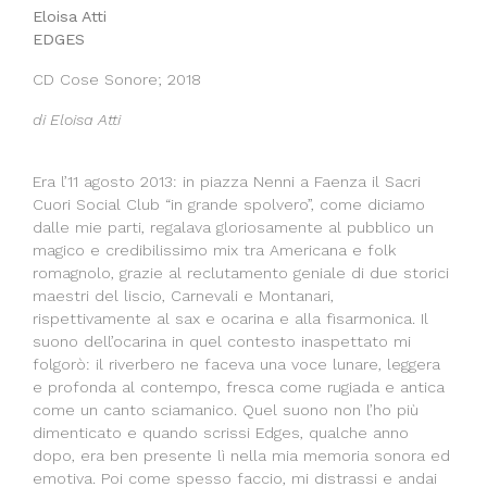
Eloisa Atti
EDGES
CD Cose Sonore; 2018
di Eloisa Atti
Era l’11 agosto 2013: in piazza Nenni a Faenza il Sacri
Cuori Social Club “in grande spolvero”, come diciamo
dalle mie parti, regalava gloriosamente al pubblico un
magico e credibilissimo mix tra Americana e folk
romagnolo, grazie al reclutamento geniale di due storici
maestri del liscio, Carnevali e Montanari,
rispettivamente al sax e ocarina e alla fisarmonica. Il
suono dell’ocarina in quel contesto inaspettato mi
folgorò: il riverbero ne faceva una voce lunare, leggera
e profonda al contempo, fresca come rugiada e antica
come un canto sciamanico. Quel suono non l’ho più
dimenticato e quando scrissi Edges, qualche anno
dopo, era ben presente lì nella mia memoria sonora ed
emotiva. Poi come spesso faccio, mi distrassi e andai