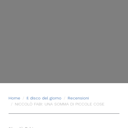
Home
Il disco del giorno
Recensioni
NICCOLÒ FABI: UNA SOMMA DI PICCOLE COSE