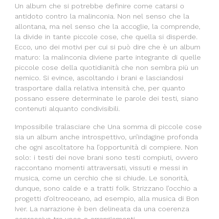
Un album che si potrebbe definire come catarsi o
antidoto contro la malinconia. Non nel senso che la
allontana, ma nel senso che la accoglie, la comprende,
la divide in tante piccole cose, che quella si disperde.
Ecco, uno dei motivi per cui si può dire che è un album
maturo: la malinconia diviene parte integrante di quelle
piccole cose della quotidianità che non sembra più un
nemico. Si evince, ascoltando i brani e lasciandosi
trasportare dalla relativa intensità che, per quanto
possano essere determinate le parole dei testi, siano
contenuti alquanto condivisibili.
Impossibile tralasciare che Una somma di piccole cose
sia un album anche introspettivo, un’indagine profonda
che ogni ascoltatore ha l’opportunità di compiere. Non
solo: i testi dei nove brani sono testi compiuti, ovvero
raccontano momenti attraversati, vissuti e messi in
musica, come un cerchio che si chiude. Le sonorità,
dunque, sono calde e a tratti folk. Strizzano l’occhio a
progetti d’oltreoceano, ad esempio, alla musica di Bon
Iver. La narrazione è ben delineata da una coerenza