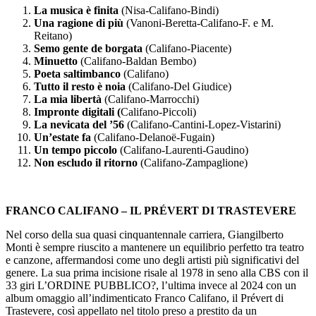
La musica è finita
(Nisa-Califano-Bindi)
Una ragione di più
(Vanoni-Beretta-Califano-F. e M.
Reitano)
Semo gente de borgata
(Califano-Piacente)
Minuetto
(Califano-Baldan Bembo)
Poeta saltimbanco
(Califano)
Tutto il resto è noia
(Califano-Del Giudice)
La mia libertà
(Califano-Marrocchi)
Impronte digitali (
Califano-Piccoli)
La nevicata del ’56
(Califano-Cantini-Lopez-Vistarini)
Un’estate fa
(Califano-Delanoë-Fugain)
Un tempo piccolo
(Califano-Laurenti-Gaudino)
Non escludo il ritorno
(Califano-Zampaglione)
FRANCO CALIFANO – IL PRÉVERT DI TRASTEVERE
Nel corso della sua quasi cinquantennale carriera, Giangilberto
Monti è sempre riuscito a mantenere un equilibrio perfetto tra teatro
e canzone, affermandosi come uno degli artisti più significativi del
genere. La sua prima incisione risale al 1978 in seno alla CBS con il
33 giri L’ORDINE PUBBLICO?, l’ultima invece al 2024 con un
album omaggio all’indimenticato Franco Califano, il Prévert di
Trastevere, così appellato nel titolo preso a prestito da un