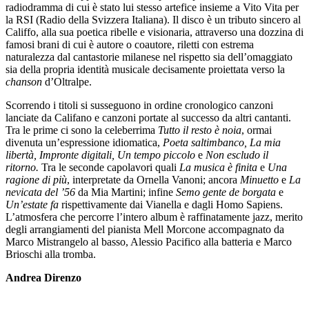
radiodramma di cui è stato lui stesso artefice insieme a Vito Vita per
la RSI (Radio della Svizzera Italiana). Il disco è un tributo sincero al
Califfo, alla sua poetica ribelle e visionaria, attraverso una dozzina di
famosi brani di cui è autore o coautore, riletti con estrema
naturalezza dal cantastorie milanese nel rispetto sia dell’omaggiato
sia della propria identità musicale decisamente proiettata verso la
chanson
d’Oltralpe.
Scorrendo i titoli si susseguono in ordine cronologico canzoni
lanciate da Califano e canzoni portate al successo da altri cantanti.
Tra le prime ci sono la celeberrima
Tutto il resto è noia
, ormai
divenuta un’espressione idiomatica,
Poeta saltimbanco, La mia
libertà, Impronte digitali, Un tempo piccolo
e
Non escludo il
ritorno.
Tra le seconde capolavori quali
La musica è finita
e
Una
ragione di più
, interpretate da Ornella Vanoni; ancora
Minuetto
e
La
nevicata del ’56
da Mia Martini; infine
Semo gente de borgata
e
Un’estate fa
rispettivamente dai Vianella e dagli Homo Sapiens.
L’atmosfera che percorre l’intero album è raffinatamente jazz, merito
degli arrangiamenti del pianista Mell Morcone accompagnato da
Marco Mistrangelo al basso, Alessio Pacifico alla batteria e Marco
Brioschi alla tromba.
Andrea Direnzo