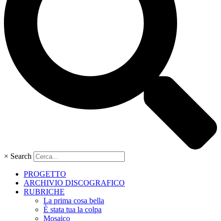
×
Search
PROGETTO
ARCHIVIO DISCOGRAFICO
RUBRICHE
La prima cosa bella
È stata tua la colpa
Mosaico