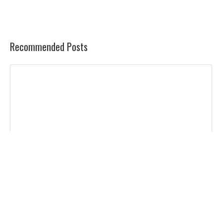
Recommended Posts
LUCIO DALLA: COME È PROFONDO IL MARE