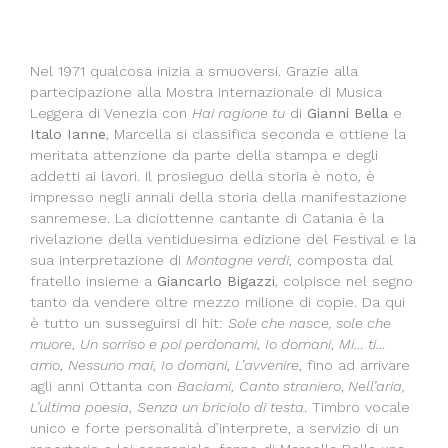
Nel 1971 qualcosa inizia a smuoversi. Grazie alla
partecipazione alla Mostra Internazionale di Musica
Leggera di Venezia con
Hai ragione tu
di
Gianni Bella
e
Italo Ianne
, Marcella si classifica seconda e ottiene la
meritata attenzione da parte della stampa e degli
addetti ai lavori. Il prosieguo della storia è noto, è
impresso negli annali della storia della manifestazione
sanremese. La diciottenne cantante di Catania è la
rivelazione della ventiduesima edizione del Festival e la
sua interpretazione di
Montagne verdi
, composta dal
fratello insieme a
Giancarlo Bigazzi
, colpisce nel segno
tanto da vendere oltre mezzo milione di copie. Da qui
è tutto un susseguirsi di hit:
Sole che nasce, sole che
muore
,
Un sorriso e poi perdonami
,
Io domani
,
Mi… ti…
amo
,
Nessuno mai
,
Io domani
,
L’avvenire
, fino ad arrivare
agli anni Ottanta con
Baciami
,
Canto straniero
,
Nell’aria,
L’ultima poesia
,
Senza un briciolo di testa
. Timbro vocale
unico e forte personalità d’interprete, a servizio di un