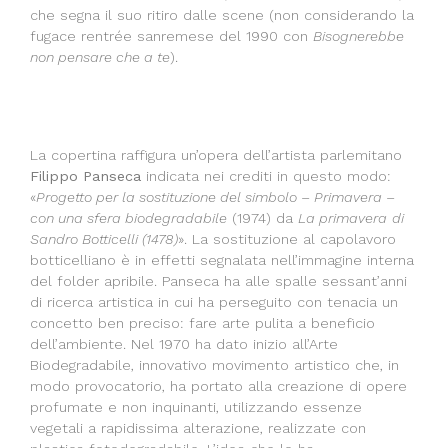
che segna il suo ritiro dalle scene (non considerando la
fugace rentrée sanremese del 1990 con
Bisognerebbe
non pensare che a te
).
La copertina raffigura un’opera dell’artista parlemitano
Filippo Panseca
indicata nei crediti in questo modo:
«
Progetto per la sostituzione del simbolo – Primavera –
con una sfera biodegradabile
(1974) da
La primavera
di
Sandro Botticelli (1478)
». La sostituzione al capolavoro
botticelliano è in effetti segnalata nell’immagine interna
del folder apribile. Panseca ha alle spalle sessant’anni
di ricerca artistica in cui ha perseguito con tenacia un
concetto ben preciso: fare arte pulita a beneficio
dell’ambiente. Nel 1970 ha dato inizio all’Arte
Biodegradabile, innovativo movimento artistico che, in
modo provocatorio, ha portato alla creazione di opere
profumate e non inquinanti, utilizzando essenze
vegetali a rapidissima alterazione, realizzate con