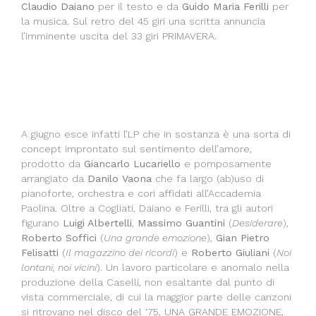
Claudio Daiano
per il testo e da
Guido Maria Ferilli
per
la musica. Sul retro del 45 giri una scritta annuncia
l’imminente uscita del 33 giri PRIMAVERA.
A giugno esce infatti l’LP che in sostanza è una sorta di
concept improntato sul sentimento dell’amore,
prodotto da
Giancarlo Lucariello
e pomposamente
arrangiato da
Danilo Vaona
che fa largo (ab)uso di
pianoforte, orchestra e cori affidati all’Accademia
Paolina. Oltre a Cogliati, Daiano e Ferilli, tra gli autori
figurano
Luigi Albertelli
,
Massimo Guantini
(
Desiderare
),
Roberto Soffici
(
Una grande emozione
),
Gian Pietro
Felisatti
(
Il magazzino dei ricordi
) e
Roberto Giuliani
(
Noi
lontani, noi vicini
). Un lavoro particolare e anomalo nella
produzione della Caselli, non esaltante dal punto di
vista commerciale, di cui la maggior parte delle canzoni
si ritrovano nel disco del ‘75, UNA GRANDE EMOZIONE,