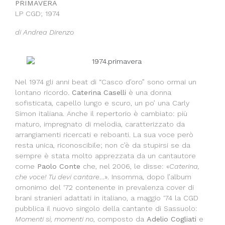
PRIMAVERA
LP CGD; 1974
di Andrea Direnzo
Nel 1974 gli anni beat di “Casco d’oro” sono ormai un
lontano ricordo.
Caterina Caselli
è una donna
sofisticata, capello lungo e scuro, un po’ una Carly
Simon italiana. Anche il repertorio è cambiato: più
maturo, impregnato di melodia, caratterizzato da
arrangiamenti ricercati e reboanti. La sua voce però
resta unica, riconoscibile; non c’è da stupirsi se da
sempre è stata molto apprezzata da un cantautore
come
Paolo Conte
che, nel 2006, le disse: «
Caterina,
che voce! Tu devi cantare
…». Insomma, dopo l’album
omonimo del ‘72 contenente in prevalenza cover di
brani stranieri adattati in italiano, a maggio ‘74 la CGD
pubblica il nuovo singolo della cantante di Sassuolo:
Momenti sì, momenti no
, composto da
Adelio Cogliati
e