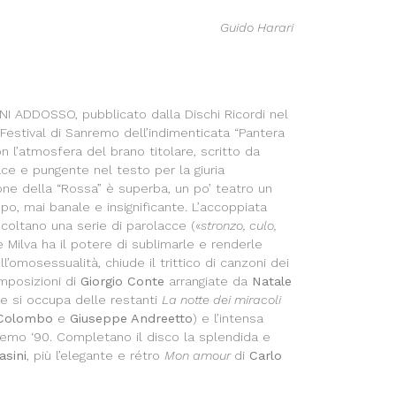
Guido Harari
NI ADDOSSO, pubblicato dalla Dischi Ricordi nel
Festival di Sanremo dell’indimenticata “Pantera
n l’atmosfera del brano titolare, scritto da
ce e pungente nel testo per la giuria
ione della “Rossa” è superba, un po’ teatro un
po, mai banale e insignificante. L’accoppiata
scoltano una serie di parolacce («
stronzo, culo,
 Milva ha il potere di sublimarle e renderle
l’omosessualità, chiude il trittico di canzoni dei
mposizioni di
Giorgio Conte
arrangiate da
Natale
che si occupa delle restanti
La notte dei miracoli
Colombo
e
Giuseppe Andreetto
) e l’intensa
remo ‘90. Completano il disco la splendida e
sini
, più l’elegante e rétro
Mon amour
di
Carlo