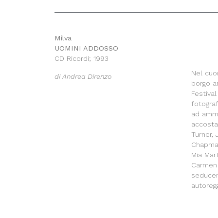
Milva
UOMINI ADDOSSO
CD Ricordi; 1993
Nel cuor
di Andrea Direnzo
borgo an
Festival
fotogra
ad ammir
accosta
Turner,
Chapman
Mia Mart
Carmen 
seduce
autoregg