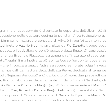
gramma di quel servizio è diventato la copertina dell’album UOMI
 occasione della quattordicesima (e penultima) partecipazione al 
. L’immagine maliarda e sensuale di Milva è in perfetta sintonia co
cchinetti
e
Valerio Negrini
, arrangiato da
Fio Zanotti
, troppo auda
popolare festivaliera e perciò escluso dalla finale. L’interpretaz
one, tra Brecht e Piazzolla, sanguigna e raffinata allo stesso tem
tti/Negrini firma inoltre la più spinta
Non ce l’ho con te
, dove si a
») che in bocca a qualcun’altra sarebbero sembrate volgari, invece
ura musicali. La rilettura della delicata
Pierre
, dedicata al tema del
Pooh. Seguono
Per cosa?
e
Una giornata al mare
, due pregevoli co
a
, fido collaboratore della cantante fin dai primi anni Settanta, 
zio Piccoli
e
Cristiano Malgioglio
),
E ti amo veramente
(di
Marco 
ice
(di
Ron
,
Roberto Danè
e
Biagio Antonacci
) presentata a San
ica ripresa di
Ci vorrebbe il mare
di
Giancarlo Bigazzi
e
Marco Ma
che interviene con il suo inconfondibile tocco vocale.