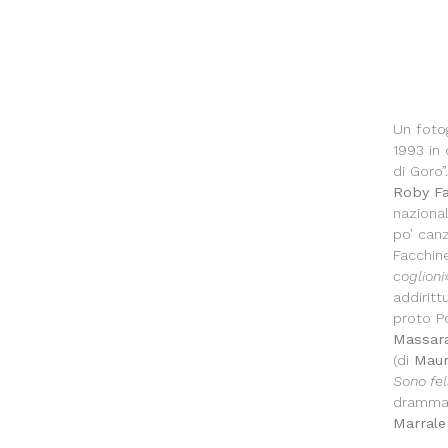
Un foto
1993 in
di Goro”
Roby Fa
nazional
po’ canz
Facchine
coglioni
addiritt
proto 
Massar
(di
Maur
Sono fel
drammat
Marrale