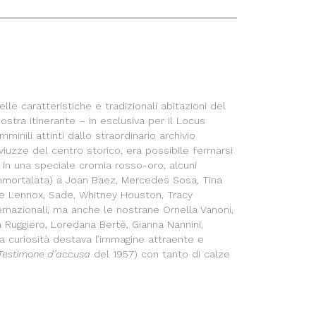
lle caratteristiche e tradizionali abitazioni del
stra itinerante – in esclusiva per il Locus
inili attinti dallo straordinario archivio
uzze del centro storico, era possibile fermarsi
ti in una speciale cromia rosso-oro, alcuni
 immortalata) a Joan Baez, Mercedes Sosa, Tina
nie Lennox, Sade, Whitney Houston, Tracy
rnazionali, ma anche le nostrane Ornella Vanoni,
la Ruggiero, Loredana Bertè, Gianna Nannini,
 curiosità destava l’immagine attraente e
Testimone d’accusa
del 1957) con tanto di calze