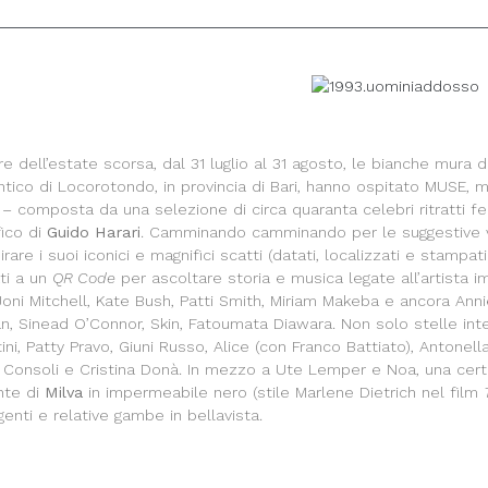
e dell’estate scorsa, dal 31 luglio al 31 agosto, le bianche mura de
tico di Locorotondo, in provincia di Bari, hanno ospitato MUSE, mo
 – composta da una selezione di circa quaranta celebri ritratti femm
fico di
Guido Harari
. Camminando camminando per le suggestive vi
are i suoi iconici e magnifici scatti (datati, localizzati e stampa
ti a un
QR Code
per ascoltare storia e musica legate all’artista
 Joni Mitchell, Kate Bush, Patti Smith, Miriam Makeba e ancora An
, Sinead O’Connor, Skin, Fatoumata Diawara. Non solo stelle inte
ini, Patty Pravo, Giuni Russo, Alice (con Franco Battiato), Antonel
Consoli e Cristina Donà. In mezzo a Ute Lemper e Noa, una certa
nte di
Milva
in impermeabile nero (stile Marlene Dietrich nel film
enti e relative gambe in bellavista.