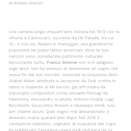
di Andrea Direnzo
Una carriera lunga cinquant’anni, iniziata nel 1972 con la
vittoria a Castrocaro; successi da Hit Parade, tra cui
Tu… e così sia
,
Respiro
e
Paesaggio
; una grandissima
popolarità nei paesi latino-americani, dove le sue
canzoni sono considerate patrimonio culturale.
Nonostante tutto,
Franco Simone
non si è adagiato
sugli allori, non ha smesso di alimentare un sogno che
aveva fin dal suo esordio: musicare la sequenza dello
Stabat Mater attribuita a Jacopone da Todi, scritta in
latino e risalente al XIII secolo, già affrontata da
importanti compositori come Giovanni Pierluigi da
Palestrina, Alessandro Scarlatti, Antonio Vivaldi, Luigi
Boccherini, Gioacchino Rossini e Giuseppe Verdi, solo
per citarne alcuni. Quel sogno mai abbandonato è
divenuto realtà quarant’anni dopo. Nel 2015 il
cantautore salentino, originario di Acquarica del Capo,
ha pubblicato l’omonima opera rock sinfonica da lui