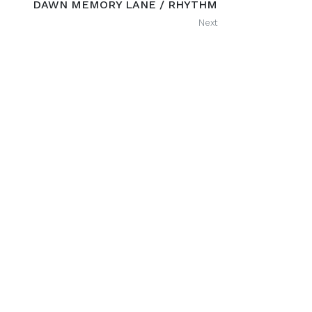
DAWN MEMORY LANE / RHYTHM
Next
Recommended Posts
ANGELICA PERRI: POLIFORME – CANZONI
PER CHI CAMBIA FORMA