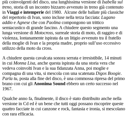
più coinvolgenti del disco, una lunghissima versione di
Isabella sul
treno,
storia di un incontro bizzarro avvenuto in treno già contenuto
in
Viaggi e intemperie
del 1980. Alcune delle ballate più classiche
del repertorio di Ivan, sono incluse nella terza facciata:
Lugano
addio
e
Agnese
che con
Paolina
compongono un trittico
semiacustico di grande fascino. A chiudere questo segmento una
lunga versione di
Motocross
, surreale storia di moto, di raggiro e di
violenza, lontanamente ispirata da un litigio avvenuto tra il fratello
della moglie di Ivan e la propria madre, proprio sull’uso eccessivo
utilizzo della moto da cross.
A chiudere questa cavalcata sonora serrata e irresistibile, 14 minuti
in cui
Monna Lisa
, anche questa ispirata da una storia vera che
vedeva coinvolti Ivan e la sua fidanzata Anna, poi moglie e
compagna di una vita, si mescola con una scatenata
Digos Boogie
.
Parla tu
, posta alla fine del disco, è una commossa ripresa del primo
brano con cui gli
Anonima Sound
ebbero un certo successo nel
1967.
Qualche anno fa, finalmente, il disco è stato distribuito anche nella
versione in Cd ed è un bene che tutti oggi possano riscoprire queste
quattro facciate in cui canzone e rock, fantasia e ironia, si mescolano
con rara efficacia.