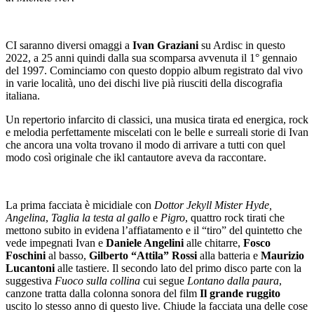
CI saranno diversi omaggi a
Ivan Graziani
su Ardisc in questo
2022, a 25 anni quindi dalla sua scomparsa avvenuta il 1° gennaio
del 1997. Cominciamo con questo doppio album registrato dal vivo
in varie località, uno dei dischi live pià riusciti della discografia
italiana.
Un repertorio infarcito di classici, una musica tirata ed energica, rock
e melodia perfettamente miscelati con le belle e surreali storie di Ivan
che ancora una volta trovano il modo di arrivare a tutti con quel
modo così originale che ikl cantautore aveva da raccontare.
La prima facciata è micidiale con
Dottor Jekyll Mister Hyde,
Angelina
,
Taglia la testa al gallo
e
Pigro
, quattro rock tirati che
mettono subito in evidena l’affiatamento e il “tiro” del quintetto che
vede impegnati Ivan e
Daniele Angelini
alle chitarre,
Fosco
Foschini
al basso,
Gilberto “Attila” Rossi
alla batteria e
Maurizio
Lucantoni
alle tastiere. Il secondo lato del primo disco parte con la
suggestiva
Fuoco sulla collina
cui segue
Lontano dalla paura
,
canzone tratta dalla colonna sonora del film
Il grande ruggito
uscito lo stesso anno di questo live. Chiude la facciata una delle cose