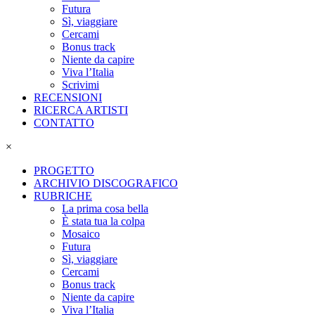
Futura
Sì, viaggiare
Cercami
Bonus track
Niente da capire
Viva l’Italia
Scrivimi
RECENSIONI
RICERCA ARTISTI
CONTATTO
×
PROGETTO
ARCHIVIO DISCOGRAFICO
RUBRICHE
La prima cosa bella
È stata tua la colpa
Mosaico
Futura
Sì, viaggiare
Cercami
Bonus track
Niente da capire
Viva l’Italia