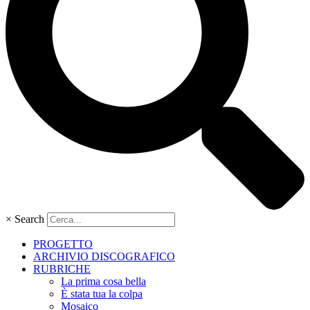
×
Search
PROGETTO
ARCHIVIO DISCOGRAFICO
RUBRICHE
La prima cosa bella
È stata tua la colpa
Mosaico