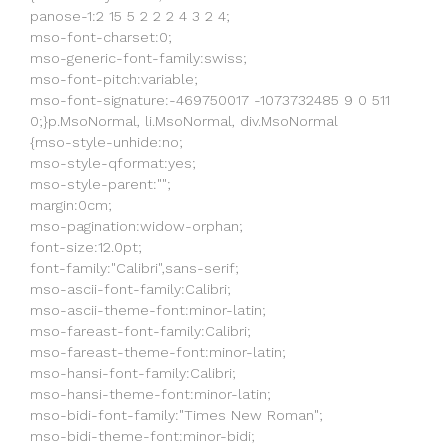
panose-1:2 15 5 2 2 2 4 3 2 4;
mso-font-charset:0;
mso-generic-font-family:swiss;
mso-font-pitch:variable;
mso-font-signature:-469750017 -1073732485 9 0 511
0;}p.MsoNormal, li.MsoNormal, div.MsoNormal
{mso-style-unhide:no;
mso-style-qformat:yes;
mso-style-parent:"";
margin:0cm;
mso-pagination:widow-orphan;
font-size:12.0pt;
font-family:"Calibri",sans-serif;
mso-ascii-font-family:Calibri;
mso-ascii-theme-font:minor-latin;
mso-fareast-font-family:Calibri;
mso-fareast-theme-font:minor-latin;
mso-hansi-font-family:Calibri;
mso-hansi-theme-font:minor-latin;
mso-bidi-font-family:"Times New Roman";
mso-bidi-theme-font:minor-bidi;