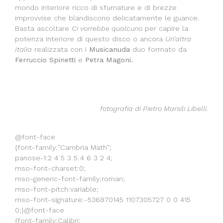
mondo interiore ricco di sfumature e di brezze
improvvise che blandiscono delicatamente le guance.
Basta ascoltare
Ci vorrebbe qualcuno
per capire la
potenza interiore di questo disco o ancora
Un’altra
Italia
realizzata con i
Musicanuda
duo formato da
Ferruccio Spinetti
e
Petra Magoni.
fotografia di Pietro Marsili Libelli.
@font-face
{font-family:"Cambria Math";
panose-1:2 4 5 3 5 4 6 3 2 4;
mso-font-charset:0;
mso-generic-font-family:roman;
mso-font-pitch:variable;
mso-font-signature:-536870145 1107305727 0 0 415
0;}@font-face
{font-family:Calibri;