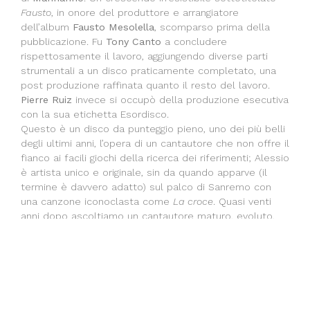
Fausto
, in onore del produttore e arrangiatore
dell’album
Fausto Mesolella
, scomparso prima della
pubblicazione. Fu
Tony Canto
a concludere
rispettosamente il lavoro, aggiungendo diverse parti
strumentali a un disco praticamente completato, una
post produzione raffinata quanto il resto del lavoro.
Pierre Ruiz
invece si occupò della produzione esecutiva
con la sua etichetta Esordisco.
Questo è un disco da punteggio pieno, uno dei più belli
degli ultimi anni, l’opera di un cantautore che non offre il
fianco ai facili giochi della ricerca dei riferimenti; Alessio
è artista unico e originale, sin da quando apparve (il
termine è davvero adatto) sul palco di Sanremo con
una canzone iconoclasta come
La croce
. Quasi venti
anni dopo ascoltiamo un cantautore maturo, evoluto,
protagonista di una musica eterea ma permeata di una
forza strabiliante, canzoni che sfuggono e si adagiano
delicate, che sfiorano e colpiscono se serve, che è
impossibile passino inosservate. Persino in questi tempi
distratti.