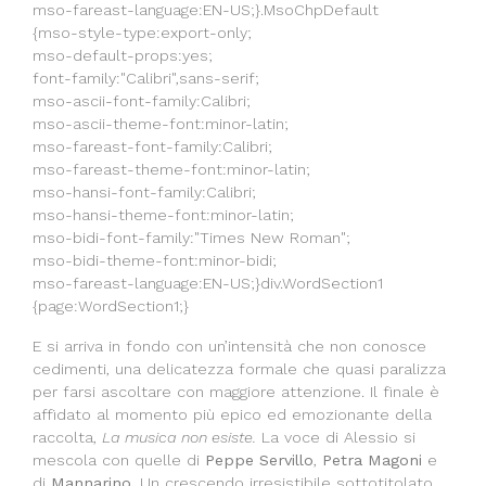
mso-fareast-language:EN-US;}.MsoChpDefault
{mso-style-type:export-only;
mso-default-props:yes;
font-family:"Calibri",sans-serif;
mso-ascii-font-family:Calibri;
mso-ascii-theme-font:minor-latin;
mso-fareast-font-family:Calibri;
mso-fareast-theme-font:minor-latin;
mso-hansi-font-family:Calibri;
mso-hansi-theme-font:minor-latin;
mso-bidi-font-family:"Times New Roman";
mso-bidi-theme-font:minor-bidi;
mso-fareast-language:EN-US;}div.WordSection1
{page:WordSection1;}
E si arriva in fondo con un’intensità che non conosce
cedimenti, una delicatezza formale che quasi paralizza
per farsi ascoltare con maggiore attenzione. Il finale è
affidato al momento più epico ed emozionante della
raccolta,
La musica non esiste.
La voce di Alessio si
mescola con quelle di
Peppe Servillo
,
Petra Magoni
e
di
Mannarino
. Un crescendo irresistibile sottotitolato