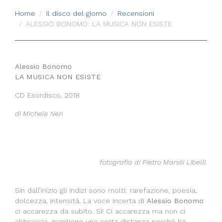
Home
Il disco del giorno
Recensioni
ALESSIO BONOMO: LA MUSICA NON ESISTE
Alessio Bonomo
LA MUSICA NON ESISTE
CD Esordisco, 2018
di Michele Neri
fotografia di Pietro Marsili Libelli.
Sin dall’inizio gli indizi sono molti: rarefazione, poesia,
dolcezza, intensità. La voce incerta di
Alessio Bonomo
ci accarezza da subito. Sì! Ci accarezza ma non ci
abbraccia, mantiene una certa distanza perché ha