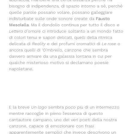
bisogno di indipendenza, di spazio intorno a sé, perché
quelle parole possano volare, possano galleggiare
indisturbate sulle onde sonore create da
Fausto
Mesolella
. Ma il dondolio continua per tutto il disco e
Lettera d’amore
ci introduce soltanto a un mondo fatto
di colori tenui e sapori delicati, quelli della ritmica
delicata di
Reality
e dei profumi cromatici di
Le rose
o
ancora quelli di
‘O’mbrello
, canzone che sembra
davvero arrivare da una galassia lontana in cui per
qualche misterioso motivo si declamano poesie
napoletane.
E la breve
Un lago
sembra poco più di un intermezzo
mentre raccoglie in pieno l’essenza di questo
cantautore campano, uno dei veri poeti della nostra
canzone, capace di emozionare con frasi
apparentemente semplici che invece descrivono un