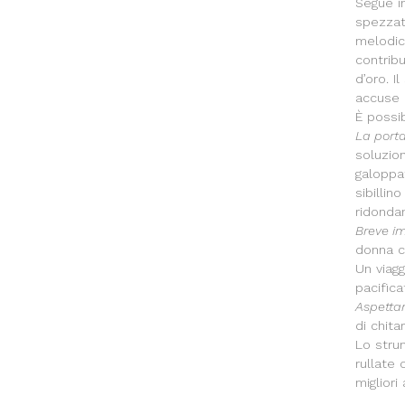
Segue i
spezzato
melodic
contrib
d’oro. I
accuse 
È possi
La port
soluzio
galoppat
sibilli
ridonda
Breve i
donna c
Un viagg
pacific
Aspetta
di chita
Lo str
rullate 
migliori