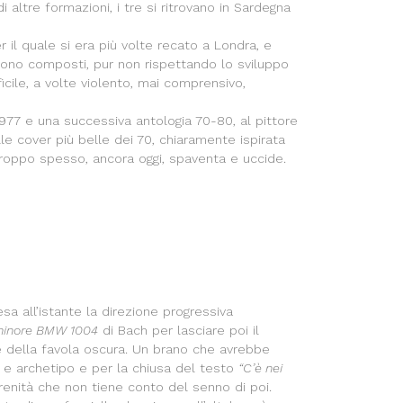
altre formazioni, i tre si ritrovano in Sardegna
il quale si era più volte recato a Londra, e
ngono composti, pur non rispettando lo sviluppo
cile, a volte violento, mai comprensivo,
977 e una successiva antologia 70-80, al pittore
le cover più belle dei 70, chiaramente ispirata
oppo spesso, ancora oggi, spaventa e uccide.
esa all’istante la direzione progressiva
 minore BMW 1004
di Bach per lasciare poi il
e della favola oscura. Un brano che avrebbe
 e archetipo e per la chiusa del testo
“C’è nei
erenità che non tiene conto del senno di poi.