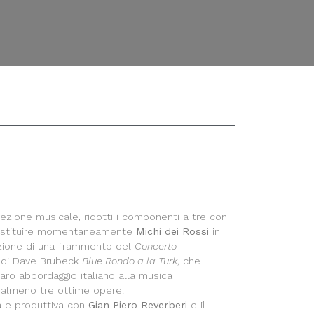
rezione musicale, ridotti i componenti a tre con
stituire momentaneamente
Michi dei Rossi
in
razione di una frammento del
Concerto
z di Dave Brubeck
Blue Rondo a la Turk
, che
aro abbordaggio italiano alla musica
i almeno tre ottime opere.
ca e produttiva con
Gian Piero Reverberi
e il