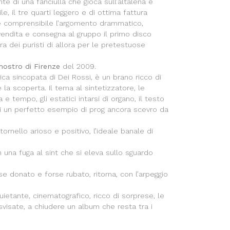
te di una fanciulla che gioca sull’altalena è
, il tre quarti leggero e di ottima fattura
te comprensibile l’argomento drammatico,
vendita e consegna al gruppo il primo disco
era dei puristi di allora per le pretestuose
mostro di Firenze
del 2009.
mica sincopata di Dei Rossi, è un brano ricco di
a scoperta. Il tema al sintetizzatore, le
a e tempo, gli estatici intarsi di organo, il testo
gi un perfetto esempio di prog ancora scevro da
rnello arioso e positivo, l’ideale banale di
n una fuga al sint che si eleva sullo sguardo
e donato e forse rubato, ritorna, con l’arpeggio
etante, cinematografico, ricco di sorprese, le
svisate, a chiudere un album che resta tra i