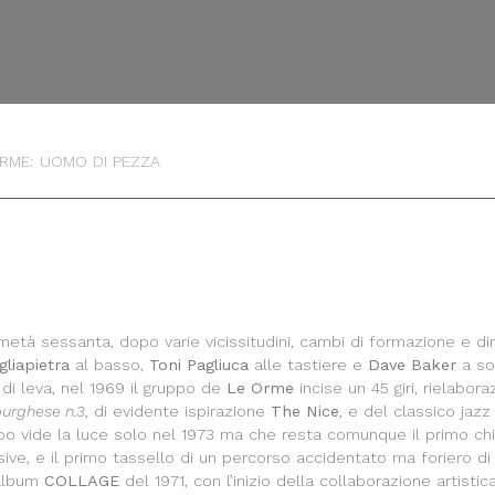
RME: UOMO DI PEZZA
metà sessanta, dopo varie vicissitudini, cambi di formazione e di
gliapietra
al basso,
Toni Pagliuca
alle tastiere e
Dave Baker
a so
 di leva, nel 1969 il gruppo de
Le Orme
incise un 45 giri, rielabo
urghese n.3
, di evidente ispirazione
The Nice
, e del classico jaz
po vide la luce solo nel 1973 ma che resta comunque il primo chi
sive, e il primo tassello di un percorso accidentato ma foriero d
’album
COLLAGE
del 1971, con l’inizio della collaborazione artisti