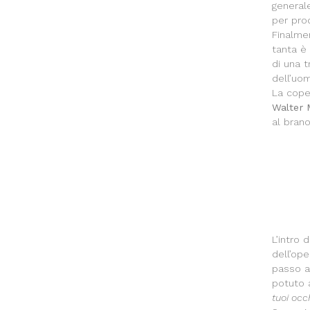
generale
per pro
Finalme
tanta è
di una 
dell’uo
La cope
Walter 
al bran
L’intro 
dell’ope
passo a
potuto 
tuoi occ