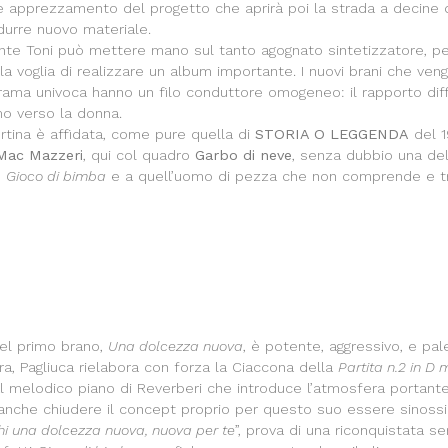
 apprezzamento del progetto che aprirà poi la strada a decine di 
durre nuovo materiale.
nte Toni può mettere mano sul tanto agognato sintetizzatore, per 
 la voglia di realizzare un album importante. I nuovi brani che ve
trama univoca hanno un filo conduttore omogeneo: il rapporto diffi
mo verso la donna.
rtina è affidata, come pure quella di
STORIA O LEGGENDA
del 1
Mac Mazzeri
, qui col quadro
Garbo di neve
, senza dubbio una del
o
Gioco di bimba
e a quell’uomo di pezza che non comprende e tr
del primo brano,
Una dolcezza nuova
, è potente, aggressivo, e pal
ra, Pagliuca rielabora con forza la Ciaccona della
Partita n.2 in D
l melodico piano di Reverberi che introduce l’atmosfera portant
anche chiudere il concept proprio per questo suo essere sinossi
hi una dolcezza nuova, nuova per te
”, prova di una riconquistata s