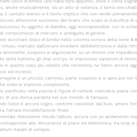
nfatti
Gioco di bimba
, una fiaba nera appunto, dove il clima sognan
, anche musicalmente, da un atto di violenza. Il tema orecchiabile
a, il cantato etereo e il testo criptico che non rende pienamen
uiscono all’enorme successo del brano che scala la classifica di 
l successo fu oggetto di diatribe, oggi incomprensibili, con la schi
di compromessi di mercato e ambiguità di genere.
bile ascoltare
Gioco di bimba
nella colonna sonora della serie
Il 
a chiusa
, marcato dall’oscuro incedere dell’elettronica e dalla rit
ni armoniche, sospeso e angosciante, su un timore che impedisce l
e della batteria, gli
stop and go
, le improvvise variazioni di ritmic
no e in questo caso più orpello che necessità, ne fanno ancora og
nze ed eccessi.
mmagine
è un piccolo cammeo, parte sospeso e si apre poi nel rito
he evita le implicite complessità.
io pacificato nella pazzia è
Figure di cartone
, melodica, piana, co
ato di una donna perduta nel suo mondo di fantasia.
ndo l’alba
è ancora sogno, contorni cancellati dal buio, amore fors
rra, l’amara insoddisfazione finale.
umentale
Alienazione
chiude l’album, ancora con un andamento inqui
contrapposte alle dissonanze di piano ed elettronica, tra loop e 
 album italiani di sempre.