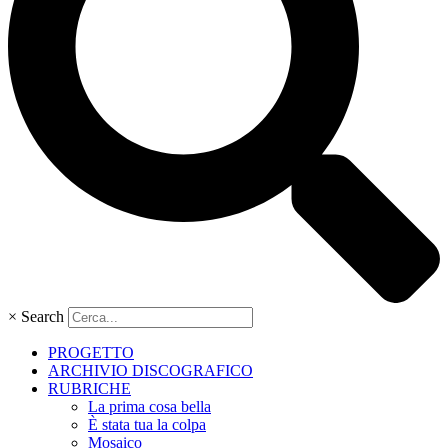
×
Search
PROGETTO
ARCHIVIO DISCOGRAFICO
RUBRICHE
La prima cosa bella
È stata tua la colpa
Mosaico