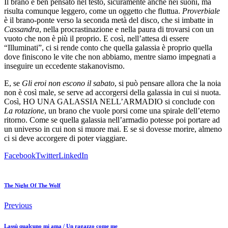
Il brano è ben pensato nel testo, sicuramente anche nei suoni, ma
risulta comunque leggero, come un oggetto che fluttua.
Proverbiale
è il brano-ponte verso la seconda metà del disco, che si imbatte in
Cassandra
, nella procrastinazione e nella paura di trovarsi con un
vuoto che non è più il proprio. E così, nell’attesa di essere
“Illuminati”, ci si rende conto che quella galassia è proprio quella
dove finiscono le vite che non abbiamo, mentre siamo impegnati a
inseguire un eccedente stakanovismo.
E, se
Gli eroi non escono il sabato
, si può pensare allora che la noia
non è così male, se serve ad accorgersi della galassia in cui si nuota.
Così, HO UNA GALASSIA NELL’ARMADIO si conclude con
La rotazione
, un brano che vuole porsi come una spirale dell’eterno
ritorno. Come se quella galassia nell’armadio potesse poi portare ad
un universo in cui non si muore mai. E se si dovesse morire, almeno
ci si deve accorgere di poter viaggiare.
Facebook
Twitter
LinkedIn
The Night Of The Wolf
Previous
Lassù qualcuno mi ama / Un ragazzo come me