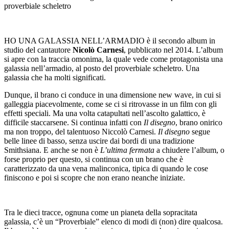
proverbiale scheletro
HO UNA GALASSIA NELL’ARMADIO è il secondo album in
studio del cantautore
Nicolò Carnesi
, pubblicato nel 2014. L’album
si apre con la traccia omonima, la quale vede come protagonista una
galassia nell’armadio, al posto del proverbiale scheletro. Una
galassia che ha molti significati.
Dunque, il brano ci conduce in una dimensione new wave, in cui si
galleggia piacevolmente, come se ci si ritrovasse in un film con gli
effetti speciali. Ma una volta catapultati nell’ascolto galattico, è
difficile staccarsene. Si continua infatti con
Il disegno
, brano onirico
ma non troppo, del talentuoso Niccolò Carnesi.
Il disegno
segue
belle linee di basso, senza uscire dai bordi di una tradizione
Smithsiana. E anche se non è
L’ultima fermata
a chiudere l’album, o
forse proprio per questo, si continua con un brano che è
caratterizzato da una vena malinconica, tipica di quando le cose
finiscono e poi si scopre che non erano neanche iniziate.
Tra le dieci tracce, ognuna come un pianeta della sopracitata
galassia, c’è un “Proverbiale” elenco di modi di (non) dire qualcosa.