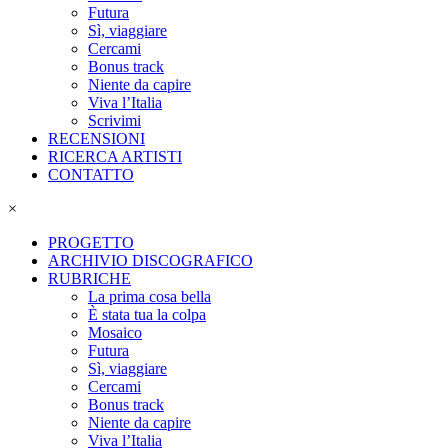
Futura
Sì, viaggiare
Cercami
Bonus track
Niente da capire
Viva l’Italia
Scrivimi
RECENSIONI
RICERCA ARTISTI
CONTATTO
×
PROGETTO
ARCHIVIO DISCOGRAFICO
RUBRICHE
La prima cosa bella
È stata tua la colpa
Mosaico
Futura
Sì, viaggiare
Cercami
Bonus track
Niente da capire
Viva l’Italia