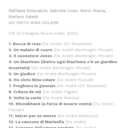
Raffaela Siniscalchi, Gabriele Coen, Mario Rivera,
Stefano Saletti
HO VISTO NINA VOLARE
CNI (Compagnia Nuove Indye, 2020)
1. Bocca di rosa
(De André-G.P. Reverberi)
2. Un malato di cuore
(De André-Bentivoglio-Piovani)
3. Il suonatore Jones
(De André-Bentivoglio-Piovani)
4. Un blasfemo (Dietro ogni blasfemo c’è un giardino
incantato)
(De André-Bentivoglio-Piovani)
5. Un giudice
(De André-Bentivoglio-Piovani)
6. Ho visto Nina volare
(De André-Fossati)
7. Preghiera in gennaio
(De André-G.P. Reverberi)
8. Crêuza de mä
(De André-Pagani)
9. Volta la carta
(De André-Bubola)
10. Khorakhané (a forza di essere vento)
(De André-
Fossati)
11. Valzer per un amore
(De André-Marinuzzi)
12. La canzone di Marinella
(De André)
13. Canzone dell’amore perduto
(De André)