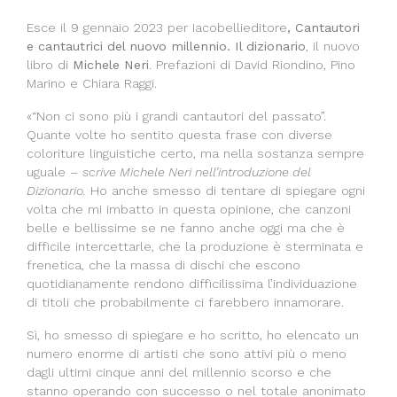
Esce il 9 gennaio 2023 per Iacobellieditore
, Cantautori
e cantautrici del nuovo millennio. Il dizionario
, il nuovo
libro di
Michele Neri
. Prefazioni di David Riondino, Pino
Marino e Chiara Raggi.
«“Non ci sono più i grandi cantautori del passato”.
Quante volte ho sentito questa frase con diverse
coloriture linguistiche certo, ma nella sostanza sempre
uguale –
scrive Michele Neri nell’introduzione del
Dizionario.
Ho anche smesso di tentare di spiegare ogni
volta che mi imbatto in questa opinione, che canzoni
belle e bellissime se ne fanno anche oggi ma che è
difficile intercettarle, che la produzione è sterminata e
frenetica, che la massa di dischi che escono
quotidianamente rendono difficilissima l’individuazione
di titoli che probabilmente ci farebbero innamorare.
Sì, ho smesso di spiegare e ho scritto, ho elencato un
numero enorme di artisti che sono attivi più o meno
dagli ultimi cinque anni del millennio scorso e che
stanno operando con successo o nel totale anonimato