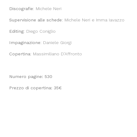
Discografie
: Michele Neri
Supervisione alle schede
: Michele Neri e Imma Iavazzo
Editing
: Diego Coniglio
Impaginazione
: Daniele Giorgi
Copertina
: Massimiliano D’Affronto
Numero pagine: 530
Prezzo di copertina: 35€
Foto di copertina
Luisa Carcavalle (Max Gazzè)
Marco Carotenuto (Roberto Colella)