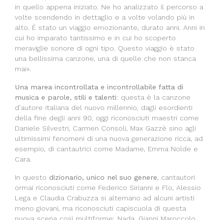
in quello appena iniziato. Ne ho analizzato il percorso a
volte scendendo in dettaglio e a volte volando più in
alto. È stato un viaggio emozionante, durato anni. Anni in
cui ho imparato tantissimo e in cui ho scoperto
meraviglie sonore di ogni tipo. Questo viaggio è stato
una bellissima canzone, una di quelle che non stanca
mai».
Una marea incontrollata e incontrollabile fatta di
musica e parole, stili e talenti
: questa è la canzone
d’autore italiana del nuovo millennio, dagli esordienti
della fine degli anni 90, oggi riconosciuti maestri come
Daniele Silvestri, Carmen Consoli, Max Gazzè sino agli
ultimissimi fenomeni di una nuova generazione ricca, ad
esempio, di cantautrici come Madame, Emma Nolde e
Cara.
In questo
dizionario, unico nel suo genere
, cantautori
ormai riconosciuti come Federico Sirianni e Flo, Alessio
Lega e Claudia Crabuzza si alternano ad alcuni artisti
meno giovani, ma riconosciuti capiscuola di questa
nuova scena così multiforme: Nada, Gianni Maroccolo,