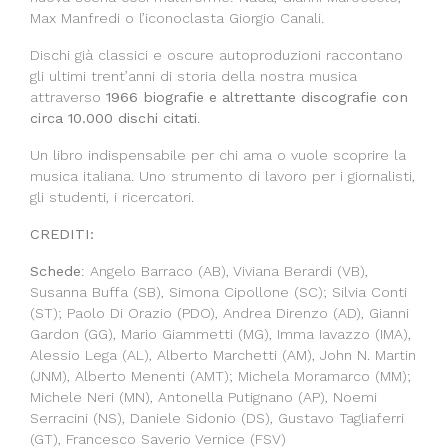
Max Manfredi o l’iconoclasta Giorgio Canali.
Dischi già classici e oscure autoproduzioni raccontano
gli ultimi trent’anni di storia della nostra musica
attraverso
1966 biografie e altrettante discografie con
circa 10.000 dischi citati
.
Un libro indispensabile per chi ama o vuole scoprire la
musica italiana. Uno strumento di lavoro per i giornalisti,
gli studenti, i ricercatori.
CREDITI:
Schede
: Angelo Barraco (AB), Viviana Berardi (VB),
Susanna Buffa (SB), Simona Cipollone (SC); Silvia Conti
(ST); Paolo Di Orazio (PDO), Andrea Direnzo (AD), Gianni
Gardon (GG), Mario Giammetti (MG), Imma Iavazzo (IMA),
Alessio Lega (AL), Alberto Marchetti (AM), John N. Martin
(JNM), Alberto Menenti (AMT); Michela Moramarco (MM);
Michele Neri (MN), Antonella Putignano (AP), Noemi
Serracini (NS), Daniele Sidonio (DS), Gustavo Tagliaferri
(GT), Francesco Saverio Vernice (FSV)