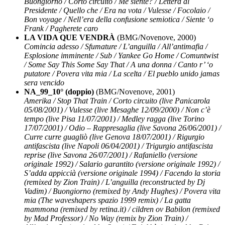
Buongiorno / Corto circuito / Me siente? / Lettera al
Presidente / Quello che / Era na vota / Vulesse / Focolaio /
Bon voyage / Nell’era della confusione semiotica / Siente ‘o
Frank / Pagherete caro
LA VIDA QUE VENDRÀ
(BMG/Novenove, 2000)
Comincia adesso / Sfumature / L’anguilla / All’antimafia /
Esplosione imminente / Sub / Yankee Go Home / Comuntwist
/ Some Say This Some Say That / A una donna / Canto r’ ‘o
putatore / Povera vita mia / La scelta / El pueblo unido jamas
sera vencido
NA_99_10° (doppio)
(BMG/Novenove, 2001)
Amerika / Stop That Train / Corto circuito (live Panicarola
05/08/2001) / Vulesse (live Mesaghe 12/09/2000) / Non c’è
tempo (live Pisa 11/07/2001) / Medley ragga (live Torino
17/07/2001) / Odio – Rappresaglia (live Savona 26/06/2001) /
Curre curre guagliò (live Genova 18/07/2001) / Rigurgio
antifascista (live Napoli 06/04/2001) / Trigurgio antifascista
reprise (live Savona 26/07/2001) / Rafaniello (versione
originale 1992) / Salario garantito (versione originale 1992) /
S’adda appiccià (versione originale 1994) / Facendo la storia
(remixed by Zion Train) / L’anguilla (reconstructed by Dj
Vadim) / Buongiorno (remixed by Andy Hughes) / Povera vita
mia (The waveshapers spazio 1999 remix) / La gatta
mammona (remixed by retina.it) / cildren ov Babilon (remixed
by Mad Professor) / No Way (remix by Zion Train) /