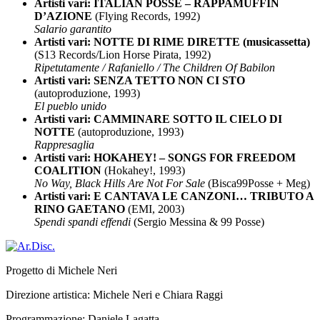
Artisti vari: ITALIAN POSSE – RAPPAMUFFIN
D’AZIONE
(Flying Records, 1992)
Salario garantito
Artisti vari: NOTTE DI RIME DIRETTE (musicassetta)
(S13 Records/Lion Horse Pirata, 1992)
Ripetutamente / Rafaniello / The Children Of Babilon
Artisti vari: SENZA TETTO NON CI STO
(autoproduzione, 1993)
El pueblo unido
Artisti vari: CAMMINARE SOTTO IL CIELO DI
NOTTE
(autoproduzione, 1993)
Rappresaglia
Artisti vari: HOKAHEY! – SONGS FOR FREEDOM
COALITION
(Hokahey!, 1993)
No Way, Black Hills Are Not For Sale
(Bisca99Posse + Meg)
Artisti vari: E CANTAVA LE CANZONI… TRIBUTO A
RINO GAETANO
(EMI, 2003)
Spendi spandi effendi
(Sergio Messina & 99 Posse)
Progetto di Michele Neri
Direzione artistica: Michele Neri e Chiara Raggi
Programmazione: Daniele Lagatta