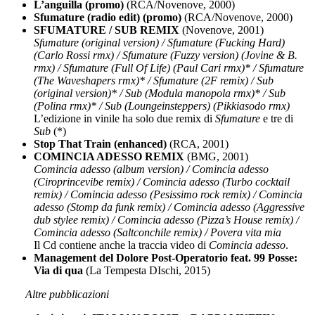
L’anguilla (promo)
(RCA/Novenove, 2000)
Sfumature (radio edit) (promo)
(RCA/Novenove, 2000)
SFUMATURE / SUB REMIX
(Novenove, 2001)
Sfumature (original version) / Sfumature (Fucking Hard)
(Carlo Rossi rmx) / Sfumature (Fuzzy version) (Jovine & B.
rmx) / Sfumature (Full Of Life) (Paul Cari rmx)* / Sfumature
(The Waveshapers rmx)* / Sfumature (2F remix) / Sub
(original version)* / Sub (Modula manopola rmx)* / Sub
(Polina rmx)* / Sub (Loungeinsteppers) (Pikkiasodo rmx)
L’edizione in vinile ha solo due remix di
Sfumature
e tre di
Sub
(*)
Stop That Train (enhanced)
(RCA, 2001)
COMINCIA ADESSO REMIX
(BMG, 2001)
Comincia adesso (album version) / Comincia adesso
(Ciroprincevibe remix) / Comincia adesso (Turbo cocktail
remix) / Comincia adesso (Pesissimo rock remix) / Comincia
adesso (Stomp da funk remix) / Comincia adesso (Aggressive
dub stylee remix) / Comincia adesso (Pizza’s House remix) /
Comincia adesso (Saltconchile remix) / Povera vita mia
Il Cd contiene anche la traccia video di
Comincia adesso
.
Management del Dolore Post-Operatorio feat. 99 Posse:
Via di qua
(La Tempesta DIschi, 2015)
Altre pubblicazioni