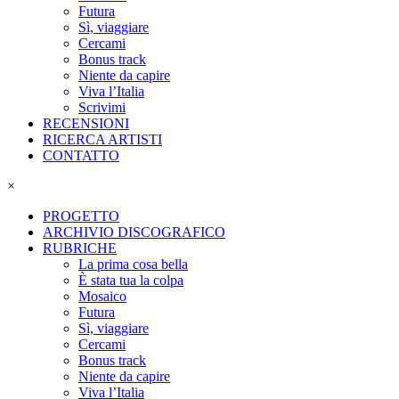
Futura
Sì, viaggiare
Cercami
Bonus track
Niente da capire
Viva l’Italia
Scrivimi
RECENSIONI
RICERCA ARTISTI
CONTATTO
×
PROGETTO
ARCHIVIO DISCOGRAFICO
RUBRICHE
La prima cosa bella
È stata tua la colpa
Mosaico
Futura
Sì, viaggiare
Cercami
Bonus track
Niente da capire
Viva l’Italia