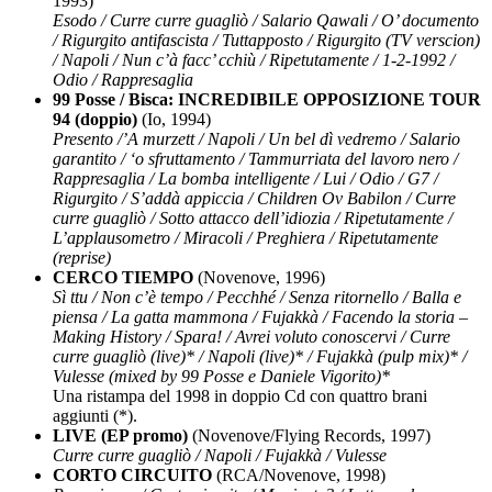
1993)
Esodo / Curre curre guagliò / Salario Qawali / O’ documento
/ Rigurgito antifascista / Tuttapposto / Rigurgito (TV verscion)
/ Napoli / Nun c’à facc’ cchiù / Ripetutamente / 1-2-1992 /
Odio / Rappresaglia
99 Posse / Bisca: INCREDIBILE OPPOSIZIONE TOUR
94 (doppio)
(Io, 1994)
Presento /’A murzett / Napoli / Un bel dì vedremo / Salario
garantito / ‘o sfruttamento / Tammurriata del lavoro nero /
Rappresaglia / La bomba intelligente / Lui / Odio / G7 /
Rigurgito / S’addà appiccia / Children Ov Babilon / Curre
curre guagliò / Sotto attacco dell’idiozia / Ripetutamente /
L’applausometro / Miracoli / Preghiera / Ripetutamente
(reprise)
CERCO TIEMPO
(Novenove, 1996)
Sì ttu / Non c’è tempo / Pecchhé / Senza ritornello / Balla e
piensa / La gatta mammona / Fujakkà / Facendo la storia –
Making History / Spara! / Avrei voluto conoscervi / Curre
curre guagliò (live)* / Napoli (live)* / Fujakkà (pulp mix)* /
Vulesse (mixed by 99 Posse e Daniele Vigorito)*
Una ristampa del 1998 in doppio Cd con quattro brani
aggiunti (*).
LIVE (EP promo)
(Novenove/Flying Records, 1997)
Curre curre guagliò / Napoli / Fujakkà / Vulesse
CORTO CIRCUITO
(RCA/Novenove, 1998)