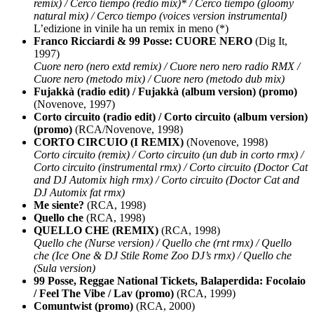
remix) / Cerco tiempo (redio mix)* / Cerco tiempo (gloomy
natural mix) / Cerco tiempo (voices version instrumental)
L’edizione in vinile ha un remix in meno (*)
Franco Ricciardi & 99 Posse: CUORE NERO
(Dig It,
1997)
Cuore nero (nero extd remix) / Cuore nero nero radio RMX /
Cuore nero (metodo mix) / Cuore nero (metodo dub mix)
Fujakkà (radio edit) / Fujakkà (album version) (promo)
(Novenove, 1997)
Corto circuito (radio edit) / Corto circuito (album version)
(promo)
(RCA/Novenove, 1998)
CORTO CIRCUIO (I REMIX)
(Novenove, 1998)
Corto circuito (remix) / Corto circuito (un dub in corto rmx) /
Corto circuito (instrumental rmx) / Corto circuito (Doctor Cat
and DJ Automix high rmx) / Corto circuito (Doctor Cat and
DJ Automix fat rmx)
Me siente?
(RCA, 1998)
Quello che
(RCA, 1998)
QUELLO CHE (REMIX)
(RCA, 1998)
Quello che (Nurse version) / Quello che (rnt rmx) / Quello
che (Ice One & DJ Stile Rome Zoo DJ’s rmx) / Quello che
(Sula version)
99 Posse, Reggae National Tickets, Balaperdida: Focolaio
/ Feel The Vibe / Lav (promo)
(RCA, 1999)
Comuntwist (promo)
(RCA, 2000)