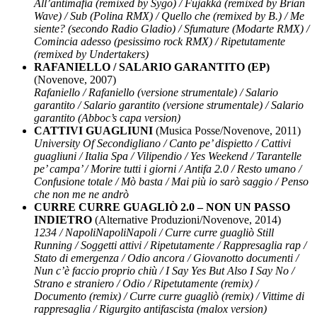
All’antimafia (remixed by Sygo) / Fujakkà (remixed by Brian
Wave) / Sub (Polina RMX) / Quello che (remixed by B.) / Me
siente? (secondo Radio Gladio) / Sfumature (Modarte RMX) /
Comincia adesso (pesissimo rock RMX) / Ripetutamente
(remixed by Undertakers)
RAFANIELLO / SALARIO GARANTITO (EP)
(Novenove, 2007)
Rafaniello / Rafaniello (versione strumentale) / Salario
garantito / Salario garantito (versione strumentale) / Salario
garantito (Abboc’s capa version)
CATTIVI GUAGLIUNI
(Musica Posse/Novenove, 2011)
University Of Secondigliano / Canto pe’ dispietto / Cattivi
guagliuni / Italia Spa / Vilipendio / Yes Weekend / Tarantelle
pe’ campa’ / Morire tutti i giorni / Antifa 2.0 / Resto umano /
Confusione totale / Mò basta / Mai più io sarò saggio / Penso
che non me ne andrò
CURRE CURRE GUAGLIÒ 2.0 – NON UN PASSO
INDIETRO
(Alternative Produzioni/Novenove, 2014)
1234 / NapoliNapoliNapoli / Curre curre guagliò Still
Running / Soggetti attivi / Ripetutamente / Rappresaglia rap /
Stato di emergenza / Odio ancora / Giovanotto documenti /
Nun c’è faccio proprio chiù / I Say Yes But Also I Say No /
Strano e straniero / Odio / Ripetutamente (remix) /
Documento (remix) / Curre curre guagliò (remix) / Vittime di
rappresaglia / Rigurgito antifascista (malox version)