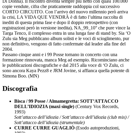
Di Donna). Il riscontro diventa sempre più netto con quasi 100.000
copie vendute, cifra che praticamente raddoppia col successivo
CORTO CIRCUITO. Con l’arrivo del nuovo millennio però arriva
la crisi, LA VIDA QUE VENDRÀ è di fatto l’ultima raccolta di
inediti di questa prima fase e dopo il doppio retrospettivo (con
registrazioni però in versione inedita), NA_99_10° che pure vince la
Targa Tenco, il complesso entra in una lunga fase di stand by. Sia ‘O
Zulu sia Meg pubblicano album solisti e le voci di scioglimento, pur
non definitivo, vengono di fatto confermate dal leader alla fine del
2004.
Passano cinque anni e i 99 Posse tornano in concerto con una
formazione rinnovata, manca Meg ad esempio. Ricominciano anche
le pubblicazioni discografiche e dal 2015 alla voce di ‘O Zulu, ci
sono ancora Kaya Pezz8 e JRM Jovine, si affianca quella potente di
Simona Boo. (MN)
Discografia
Bisca / 99 Posse / Almamegretta: SOTT’ATTACCO
DELL’IDIOZIA (maxi single)
(Century Vox Records,
1993)
Sott’attacco dell’idiozia / Sott’attacco dell’idiozia (club mix) /
Sott’attacco dell’idiozia (strumentale)
CURRE CURRE GUAGLIÒ
(Esodo autoproduzioni,