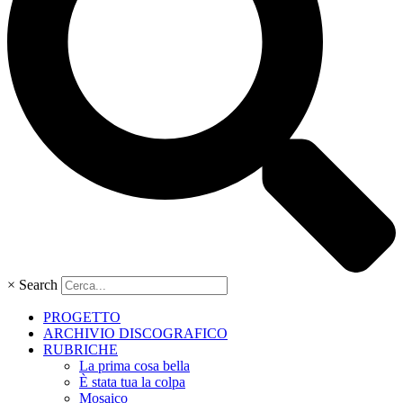
×
Search
PROGETTO
ARCHIVIO DISCOGRAFICO
RUBRICHE
La prima cosa bella
È stata tua la colpa
Mosaico