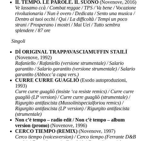
IL TEMPO. LE PAROLE. IL SUONO
(Novenove, 2016)
Ve lassamo ccà / Combat reggae / TPS / Va bene / Vocazione
rivoluzionaria / Nun è overo / Dedicata / Sento una musica /
Dentro ai tuoi occhi / Qui / La difficoltà / Tempi un poco
strani / Prosperano i mostri / Mai Uei / Tutto sembra
splendere / 87 ore
Singoli
DÌ ORIGINAL TRAPPAVASCIAMUFFIN STAILÌ
(Novenove, 1992)
Rafaniello / Rafaniello (versione strumentale) / Salario
garantito / Salario garantito (versione strumentale) / Salario
garantito (Abbocc’a capa vers.)
CURRE CURRE GUAGLIÒ
(Esodo autoproduzioni,
1993)
Curre curre guagliò (insiste ‘ca resiste remics) / Curre curre
guagliò (LP version) / Curre curre guagliò (strumentale) /
Rigurgito antifascista (Mussolinispecialforiou remics) /
Rigurgito antifascista (LP version) / Rigurgito antifascista
(strumentale)
Non c’è tempo – radio edit / Non c’è tempo – album
version (promo)
(Novenove, 1996)
CERCO TIEMPO (REMIX)
(Novenove, 1997)
Cerco tiempo (voicesversion) / Cerco tiempo (Ferrante D&B